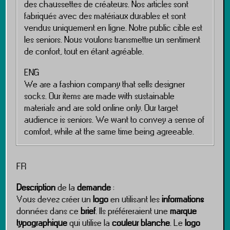
des chaussettes de créateurs. Nos articles sont
fabriqués avec des matériaux durables et sont
vendus uniquement en ligne. Notre public cible est
les seniors. Nous voulons transmettre un sentiment
de confort, tout en étant agréable.
ENG
We are a fashion company that sells designer
socks. Our items are made with sustainable
materials and are sold online only. Our target
audience is seniors. We want to convey a sense of
comfort, while at the same time being agreeable.
FR
Description
de la
demande
:
Vous devez créer un
logo
en utilisant les
informations
données dans ce
brief
. Ils préféreraient une
marque
typographique
qui utilise la
couleur blanche
. Le
logo