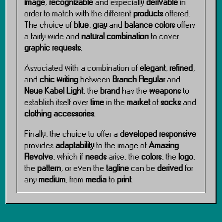
image
,
recognizable
and especially
derivable
in
order to match with the different
products
offered.
The choice of
blue
,
gray
and
balance colors
offers
a fairly wide and
natural combination
to cover
graphic requests
.
Associated with a combination of
elegant
,
refined
,
and
chic writing
between
Branch Regular
and
Neue Kabel Light
, the
brand
has the
weapons
to
establish itself over
time
in the
market
of
socks
and
clothing accessories
.
Finally, the choice to offer a
developed responsive
provides
adaptability
to the image of
Amazing
Revolve
, which if
needs
arise, the
colors
, the
logo
,
the
pattern
, or even the
tagline
can be
derived
for
any
medium
, from
media
to
print
.