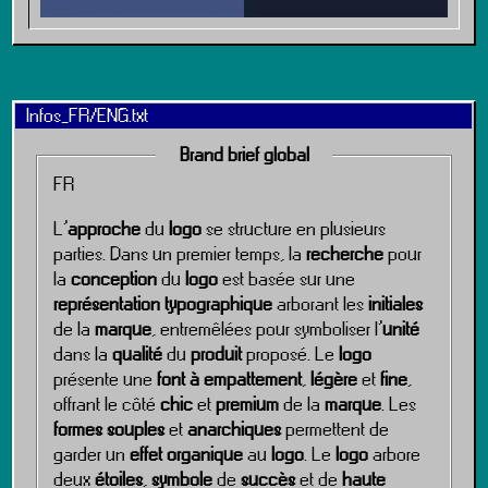
Infos_FR/ENG.txt
Brand brief global
FR
L’
approche
du
logo
se structure en plusieurs
parties. Dans un premier temps, la
recherche
pour
la
conception
du
logo
est basée sur une
représentation typographique
arborant les
initiales
de la
marque
, entremêlées pour symboliser l’
unité
dans la
qualité
du
produit
proposé. Le
logo
présente une
font à empattement
,
légère
et
fine
,
offrant le côté
chic
et
premium
de la
marque
. Les
formes souples
et
anarchiques
permettent de
garder un
effet organique
au
logo
. Le
logo
arbore
deux
étoiles
,
symbole
de
succès
et de
haute