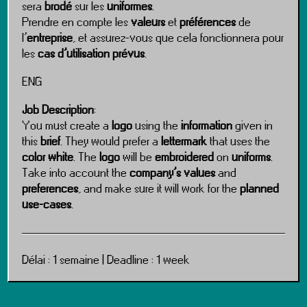
sera
brodé
sur les
uniformes
.
Prendre en compte les
valeurs
et
préférences
de
l’
entreprise
, et assurez-vous que cela fonctionnera pour
les
cas d’utilisation prévus
.
ENG
Job Description
:
You must create a
logo
using the
information
given in
this
brief
. They would prefer a
lettermark
that uses the
color white
. The
logo
will be
embroidered
on
uniforms
.
Take into account the
company’s values
and
preferences
, and make sure it will work for the
planned
use-cases
.
Délai : 1 semaine |
Deadline : 1 week