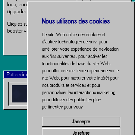
logo, couleurs, typos, déclinaisons… tout ce qu’il faut pour
upgrader votre marque comme un pro.
Nous utilisons des cookies
Cliquez sur le lien ci-dessous pour lancer l’upgrade et
booster votre interface.
Ce site Web utilise des cookies et
d'autres technologies de suivi pour
Service Charte Graphique
améliorer votre expérience de navigation
aux fins suivantes :
pour activer les
fonctionnalités de base du site Web
,
pour offrir une meilleure expérience sur le
Pattern.img
site Web
,
pour mesurer votre intérêt pour
nos produits et services et pour
personnaliser les interactions marketing
,
pour diffuser des publicités plus
pertinentes pour vous
.
J'accepte
Je refuse