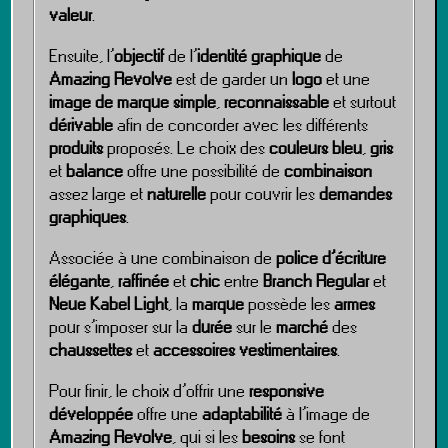
valeur
.
Ensuite, l’
objectif
de l’
identité graphique
de
Amazing Revolve
est de garder un
logo
et une
image de marque
simple
,
reconnaissable
et surtout
dérivable
afin de concorder avec les différents
produits
proposés. Le choix des
couleurs
bleu
,
gris
et
balance
offre une possibilité de
combinaison
assez large et
naturelle
pour couvrir les
demandes
graphiques
.
Associée à une combinaison de
police d’écriture
élégante
,
raffinée
et
chic
entre
Branch Regular
et
Neue Kabel Light
, la
marque
possède les
armes
pour s’imposer sur la
durée
sur le
marché
des
chaussettes
et
accessoires vestimentaires
.
Pour finir, le choix d’offrir une
responsive
développée
offre une
adaptabilité
à l’image de
Amazing Revolve
, qui si les
besoins
se font