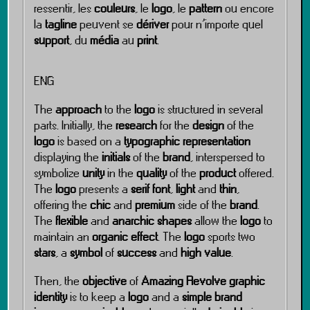
ressentir, les
couleurs
, le
logo
, le
pattern
ou encore
la
tagline
peuvent se
dériver
pour n’importe quel
support
, du
média
au
print
.
ENG
The
approach
to the
logo
is structured in several
parts. Initially, the
research
for the
design
of the
logo
is based on a
typographic representation
displaying the
initials
of the
brand
, interspersed to
symbolize
unity
in the
quality
of the
product
offered.
The
logo
presents a
serif font
,
light
and
thin
,
offering the
chic
and
premium
side of the
brand
.
The
flexible
and
anarchic shapes
allow the
logo
to
maintain an
organic effect
. The
logo
sports two
stars
, a
symbol
of
success
and
high value
.
Then, the
objective
of
Amazing Revolve
graphic
identity
is to keep a
logo
and a
simple brand