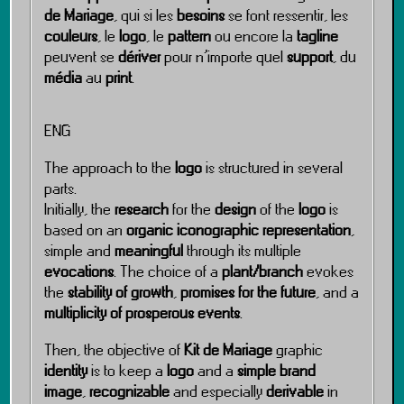
de Mariage
, qui si les
besoins
se font ressentir, les
couleurs
, le
logo
, le
pattern
ou encore la
tagline
peuvent se
dériver
pour n’importe quel
support
, du
média
au
print
.
ENG
The approach to the
logo
is structured in several
parts.
Initially, the
research
for the
design
of the
logo
is
based on an
organic iconographic representation
,
simple and
meaningful
through its multiple
evocations
. The choice of a
plant/branch
evokes
the
stability of growth
,
promises for the future
, and a
multiplicity of prosperous events
.
Then, the objective of
Kit de Mariage
graphic
identity
is to keep a
logo
and a
simple brand
image
,
recognizable
and especially
derivable
in