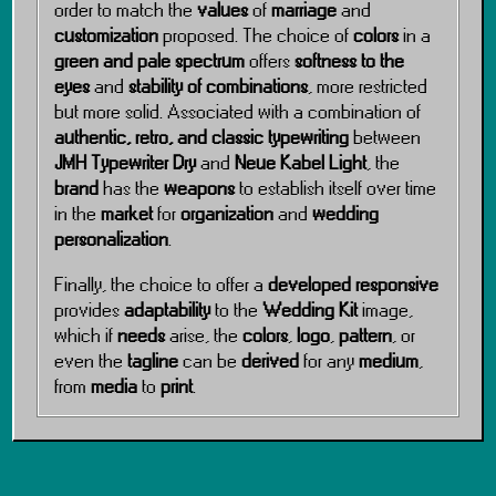
order to match the
values
of
marriage
and
customization
proposed. The choice of
colors
in a
green and pale spectrum
offers
softness to the
eyes
and
stability of combinations
, more restricted
but more solid. Associated with a combination of
authentic, retro, and classic typewriting
between
JMH Typewriter Dry
and
Neue Kabel Light
, the
brand
has the
weapons
to establish itself over time
in the
market
for
organization
and
wedding
personalization
.
Finally, the choice to offer a
developed responsive
provides
adaptability
to the
Wedding Kit
image,
which if
needs
arise, the
colors
,
logo
,
pattern
, or
even the
tagline
can be
derived
for any
medium
,
from
media
to
print
.