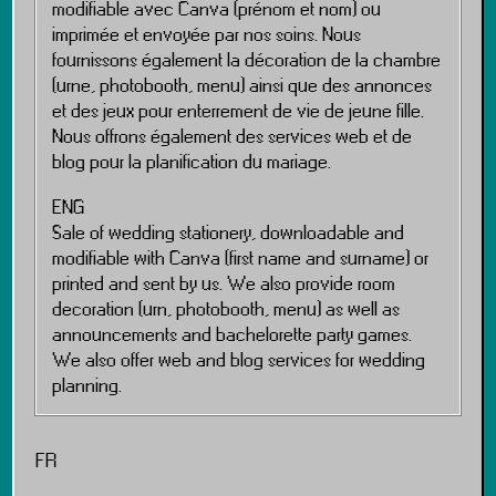
modifiable avec Canva (prénom et nom) ou
imprimée et envoyée par nos soins. Nous
fournissons également la décoration de la chambre
(urne, photobooth, menu) ainsi que des annonces
et des jeux pour enterrement de vie de jeune fille.
Nous offrons également des services web et de
blog pour la planification du mariage.
ENG
Sale of wedding stationery, downloadable and
modifiable with Canva (first name and surname) or
printed and sent by us. We also provide room
decoration (urn, photobooth, menu) as well as
announcements and bachelorette party games.
We also offer web and blog services for wedding
planning.
FR