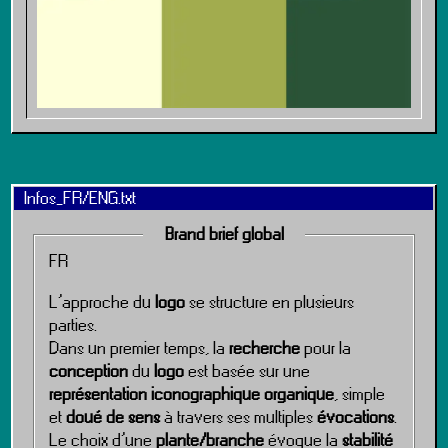
Infos_FR/ENG.txt
Brand brief global
FR
L’approche du
logo
se structure en plusieurs
parties.
Dans un premier temps, la
recherche
pour la
conception
du
logo
est basée sur une
représentation iconographique organique
, simple
et
doué de sens
à travers ses multiples
évocations
.
Le choix d’une
plante/branche
évoque la
stabilité