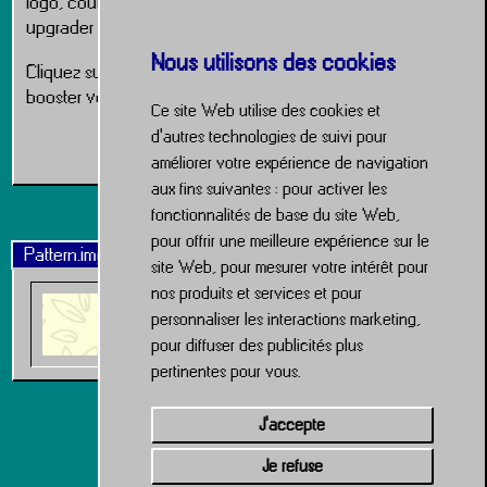
logo, couleurs, typos, déclinaisons… tout ce qu’il faut pour
upgrader votre marque comme un pro.
Nous utilisons des cookies
Cliquez sur le lien ci-dessous pour lancer l’upgrade et
booster votre interface.
Ce site Web utilise des cookies et
d'autres technologies de suivi pour
Service Charte Graphique
améliorer votre expérience de navigation
aux fins suivantes :
pour activer les
fonctionnalités de base du site Web
,
pour offrir une meilleure expérience sur le
Pattern.img
site Web
,
pour mesurer votre intérêt pour
nos produits et services et pour
personnaliser les interactions marketing
,
pour diffuser des publicités plus
pertinentes pour vous
.
J'accepte
Je refuse