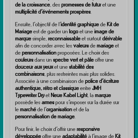
de la croissance
, des
promesses de futur
et une
multiplicité d’événements prospères
.
Ensuite, l’objectif de l’
identité graphique
de
Kit de
Mariage
est de garder un
logo
et une
image de
marque
simple,
reconnaissable
et surtout
dérivable
afin de concorder avec les
valeurs
de
mariage
et
de
personnalisation
proposées. Le choix des
couleurs
dans un
spectre vert et pâle
offre une
douceur aux yeux
et une
stabilité des
combinaisons
, plus restreintes mais plus solides.
Associée à une combinaison de
police d’écriture
authentique, rétro et classique
entre
JMH
Typewriter Dry
et
Neue Kabel Light
, la
marque
possède les
armes
pour s’imposer sur la durée sur
le
marché
de l’
organisation
et de la
personnalisation de mariage
.
Pour finir, le choix d’offrir une
responsive
développée
offre une
adaptabilité
à l’image de
Kit