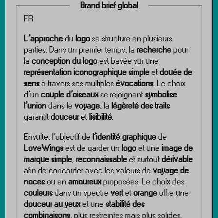
Brand brief global
FR
L’approche
du
logo
se structure en plusieurs
parties. Dans un premier temps, la
recherche
pour
la
conception du logo
est basée sur une
représentation iconographique simple
et
douée de
sens
à travers ses multiples
évocations
. Le choix
d’un
couple d’oiseaux
se rejoignant
symbolise
l’union
dans le
voyage
, la
légèreté des traits
garantit
douceur
et
lisibilité
.
Ensuite, l’objectif de
l’identité graphique
de
LoveWings
est de garder un
logo
et une
image de
marque simple
,
reconnaissable
et surtout
dérivable
afin de concorder avec les valeurs de
voyage de
noces
ou en
amoureux
proposées. Le choix des
couleurs
dans un spectre
vert
et
orange
offre une
douceur au yeux
et une
stabilité des
combinaisons
, plus restreintes mais plus solides.