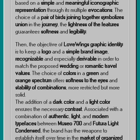
based on a
simple
and
meaningful iconographic
representation
through its multiple
evocations
. The
choice of a
pair of birds joining together
symbolizes
union
in the
journey
, the
lightness of the features
guarantees
softness
and
legibility
.
Then, the objective of
LoveWings graphic identity
is to keep a
logo
and a
simple brand image
,
recognizable
and especially
derivable
in order to
match the proposed
wedding
or
romantic travel
values
. The choice of
colors
in a
green
and
orange spectrum
offers
softness to the eyes
and
stability of combinations
, more restricted but more
solid.
The addition of a
dark color
and a
light color
ensures the necessary
contrast
. Associated with a
combination of
authentic
,
light
, and
modern
typefaces
between
Museo 700
and
Futura Light
Condensed
, the brand has the weapons to
establish itself over time in the
market of organized