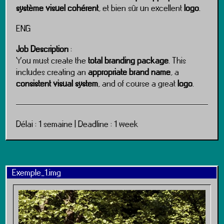
système visuel cohérent
, et bien sûr un excellent
logo
.
ENG
Job Description
:
You must create the
total branding package
. This
includes creating an
appropriate brand name
, a
consistent visual system
, and of course a great
logo
.
Délai : 1 semaine |
Deadline : 1 week
Exemple_1.img