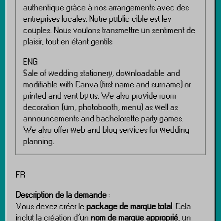
authentique grâce à nos arrangements avec des
entreprises locales. Notre public cible est les
couples. Nous voulons transmettre un sentiment de
plaisir, tout en étant gentils
ENG
Sale of wedding stationery, downloadable and
modifiable with Canva (first name and surname) or
printed and sent by us. We also provide room
decoration (urn, photobooth, menu) as well as
announcements and bachelorette party games.
We also offer web and blog services for wedding
planning.
FR
Description de la demande
:
Vous devez créer le
package de marque total
. Cela
inclut la création d’un
nom de marque approprié
, un