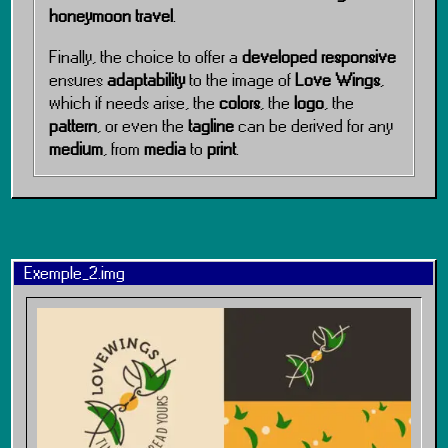
honeymoon travel
.
Finally, the choice to offer a
developed responsive
ensures
adaptability
to the image of
Love Wings
,
which if needs arise, the
colors
, the
logo
, the
pattern
, or even the
tagline
can be derived for any
medium
, from
media
to
print
.
Exemple_2.img