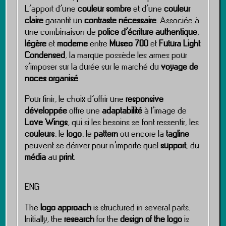
L’apport d’une
couleur sombre
et d’une
couleur
claire
garantit un
contraste nécessaire
. Associée à
une combinaison de
police d’écriture authentique
,
légère
et
moderne
entre
Museo 700
et
Futura Light
Condensed
, la marque possède les armes pour
s’imposer sur la durée sur le marché du
voyage de
noces organisé
.
Pour finir, le choix d’offrir une
responsive
développée
offre une
adaptabilité
à l’image de
Love Wings
, qui si les besoins se font ressentir, les
couleurs
, le
logo
, le
pattern
ou encore la
tagline
peuvent se dériver pour n’importe quel
support
, du
média
au
print
.
ENG
The
logo approach
is structured in several parts.
Initially, the
research
for the
design of the logo
is