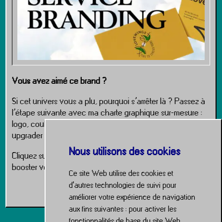
Vous avez aimé ce brand ?
Si cet univers vous a plu, pourquoi s’arrêter là ? Passez à
l’étape suivante avec ma charte graphique sur-mesure :
logo, couleurs, typos, déclinaisons… tout ce qu’il faut pour
upgrader votre marque comme un pro.
Nous utilisons des cookies
Cliquez sur le lien ci-dessous pour lancer l’upgrade et
booster votre interface.
Ce site Web utilise des cookies et
d'autres technologies de suivi pour
Service Charte Graphique
améliorer votre expérience de navigation
aux fins suivantes :
pour activer les
fonctionnalités de base du site Web
,