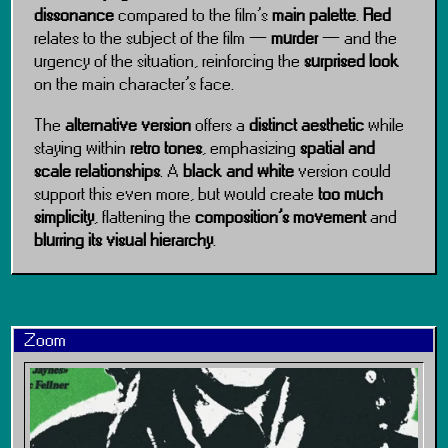
dissonance
compared to the film’s
main palette
.
Red
relates to the subject of the film —
murder
— and the
urgency of the situation, reinforcing the
surprised look
on the main character’s face.
The
alternative version
offers a
distinct aesthetic
while
staying within
retro tones
, emphasizing
spatial and
scale relationships
. A
black and white
version could
support this even more, but would create
too much
simplicity
, flattening the
composition’s movement
and
blurring its visual hierarchy
.
Zoom