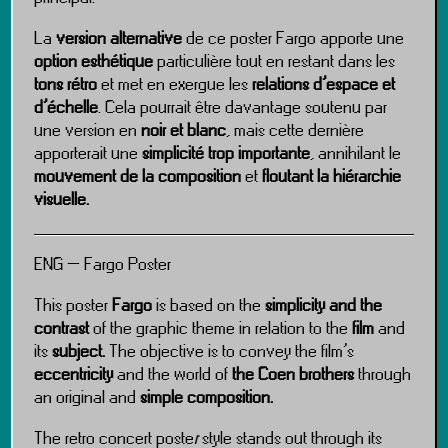
La
version alternative
de ce poster Fargo apporte une
option esthétique
particulière tout en restant dans les
tons rétro
et met en exergue les
relations d’espace et
d’échelle
. Cela pourrait être davantage soutenu par
une version en
noir et blanc
, mais cette dernière
apporterait une
simplicité trop importante
, annihilant le
mouvement de la composition
et
floutant la hiérarchie
visuelle.
ENG – Fargo Poster
This poster
Fargo
is based on the
simplicity and the
contrast
of the graphic theme in relation to the
film
and
its
subject.
The objective is to convey the film’s
eccentricity
and the world of
the Coen brothers
through
an original and
simple composition.
The retro concert poste
r
style stands out through its