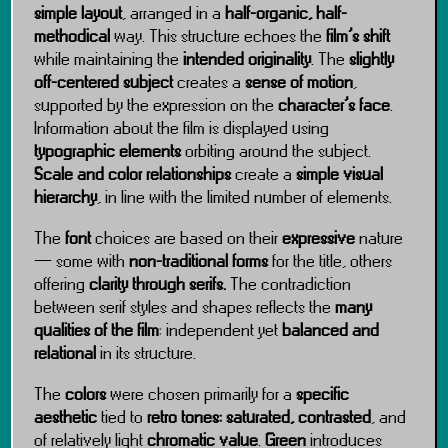
simple layout
, arranged in a
half-organic, half-
methodical
way. This structure echoes the
film’s shift
while maintaining the
intended originality
. The
slightly
off-centered subject
creates a
sense of motion
,
supported by the expression on the
character’s face
.
Information about the film is displayed using
typographic elements
orbiting around the subject.
Scale and color relationships
create a
simple visual
hierarchy
, in line with the limited number of elements.
The
font
choices are based on their
expressive
nature
— some with
non-traditional forms
for the title, others
offering
clarity through serifs.
The contradiction
between serif styles and shapes reflects the
many
qualities of the film
: independent yet
balanced and
relational
in its structure.
The
colors
were chosen primarily for a
specific
aesthetic
tied to
retro tones: saturated, contrasted
, and
of relatively light
chromatic value
.
Green
introduces