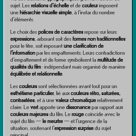
sujet. Les
relations d’échelle
et de
couleur
imposent
une
hiérarchie visuelle simple
, à l’instar du nombre
d’éléments.
Le choix des
polices de caractères
repose sur leurs
expressions
, arborant soit des
formes non traditionnelles
pour le titre, soit imposant
une clarification de
l’information
par les empattements. Leurs contradictions
d’empattement et de forme symbolisent la
multitude de
qualités du film
: indépendant mais organisé de manière
équilibrée et relationnelle
.
Les
couleurs
sont sélectionnées avant tout pour un
esthétisme particulier
, lié aux
couleurs rétro, saturées,
contrastées
, et à une
valeur chromatique
relativement
claire. Le
vert
apporte une
dissonance
par rapport aux
couleurs majeures
du film. Le
rouge
coïncide avec le
sujet du film —
le meurtre
— et l’urgence de la
situation, soutenant l’
expression surprise
du sujet
principal.