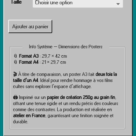
Taille
Ajouter au panier
Info Système – Dimensions des Posters
📎
Format A3
: 29,7 × 42 cm
📎
Format A4
: 21 × 29,7 cm
🎬 À titre de comparaison, un poster A3 fait
deux fois la
taille d’un A4
. Idéal pour rendre hommage à vos films
cultes sans exploser l’espace d’affichage.
🖨️ Imprimé sur un
papier de création 250g au grain fin
,
offrant une tenue rigide et un rendu précis des couleurs
comme des contrastes. La production est réalisée en
atelier en France
, garantissant une finition soignée et
durable.