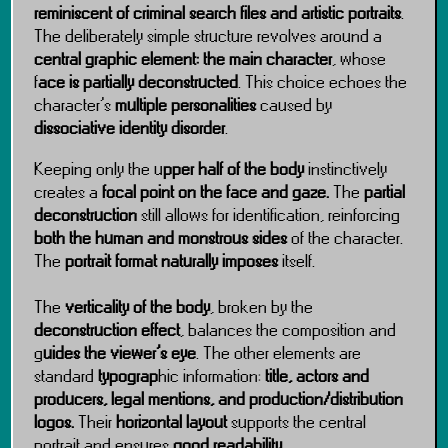
reminiscent of criminal search files and artistic portraits
.
The deliberately simple structure revolves around a
central graphic element: the main character
, whose
f
ace is partially deconstructed
. This choice echoes the
character’s
multiple personalities
caused by
dissociative identity disorder
.
Keeping only the u
pper half of the body
instinctively
creates a
focal point on the face and gaze.
The
partial
deconstruction
still allows for identification, reinforcing
both the human and monstrous sides
of the character.
The
portrait
format naturally imposes
itself.
The
verticality of the body
, broken by the
deconstruction effect
, balances the composition and
g
uides the viewer’s eye
. The other elements are
standard
typograp
hic information:
title, actors and
producers, legal mentions, and production/distribution
logos.
Their
horizontal layout
supports the central
portrait and ensures
good readability.