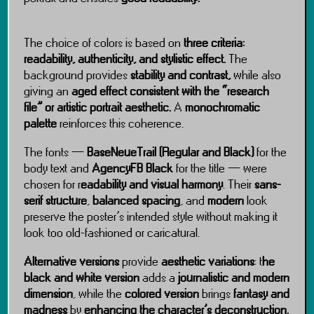
The choice of colors is based on
three criteria:
readability, authenticity, and stylistic effect.
The
background provides
stability and contrast,
while also
giving an
aged effect consistent with the “research
file” or artistic portrait aesthetic.
A
monochromatic
palette
reinforces this coherence.
The fonts —
BaseNeueTrail (Regular and Black)
for the
body text and
AgencyFB Black
for the title — were
chosen for r
eadability and visual harmony
. Their
sans-
serif
structure
,
balanced spacing
, and
modern
look
preserve the poster’s intended style without making it
look too old-fashioned or caricatural.
Alternative versions
provide
aesthetic variations
: t
he
black and white version
adds a
journalistic and modern
dimension
, while the
colored version
brings
fantasy and
madness
by
enhancing the character’s deconstruction.