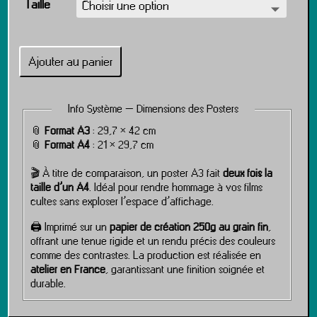
Taille
Ajouter au panier
Info Système – Dimensions des Posters
📎
Format A3
: 29,7 × 42 cm
📎
Format A4
: 21 × 29,7 cm
🎬 À titre de comparaison, un poster A3 fait
deux fois la
taille d’un A4
. Idéal pour rendre hommage à vos films
cultes sans exploser l’espace d’affichage.
🖨️ Imprimé sur un
papier de création 250g au grain fin
,
offrant une tenue rigide et un rendu précis des couleurs
comme des contrastes. La production est réalisée en
atelier en France
, garantissant une finition soignée et
durable.