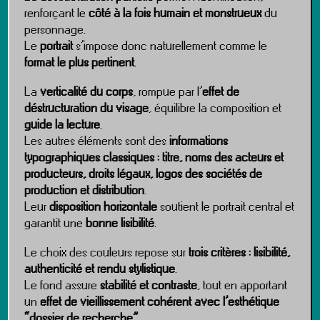
renforçant le
côté à la fois humain et monstrueux
du
personnage.
Le
portrait
s’impose donc naturellement comme le
format le plus pertinent
.
La
verticalité du corps
, rompue par l’
effet de
déstructuration du visage
, équilibre la composition et
guide la lecture
.
Les autres éléments sont des
informations
typographiques classiques : titre, noms des acteurs et
producteurs, droits légaux, logos des sociétés de
production et distribution
.
Leur
disposition horizontale
soutient le portrait central et
garantit une
bonne lisibilité
.
Le choix des couleurs repose sur
trois critères : lisibilité,
authenticité et rendu stylistique
.
Le fond assure
stabilité et contraste
, tout en apportant
un
effet de vieillissement cohérent avec l’esthétique
“dossier de recherche”
.