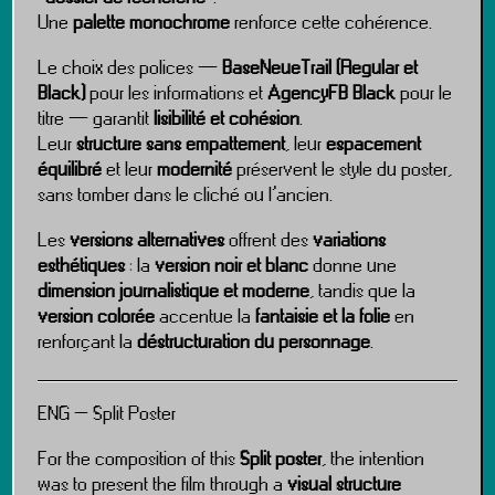
Une
palette monochrome
renforce cette cohérence.
Le choix des polices —
BaseNeueTrail (Regular et
Black)
pour les informations et
AgencyFB Black
pour le
titre — garantit
lisibilité et cohésion
.
Leur
structure sans empattement
, leur
espacement
équilibré
et leur
modernité
préservent le style du poster,
sans tomber dans le cliché ou l’ancien.
Les
versions alternatives
offrent des
variations
esthétiques
: la
version noir et blanc
donne une
dimension journalistique et moderne
, tandis que la
version colorée
accentue la
fantaisie et la folie
en
renforçant la
déstructuration du personnage
.
ENG – Split Poster
For the composition of this
Split poster
, the intention
was to present the film through a
visual structure