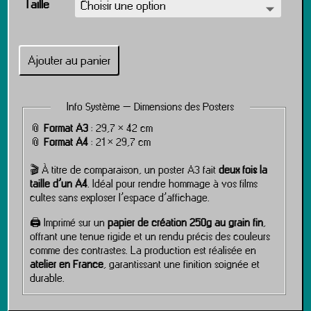
Taille
Ajouter au panier
Info Système – Dimensions des Posters
📎
Format A3
: 29,7 × 42 cm
📎
Format A4
: 21 × 29,7 cm
🎬 À titre de comparaison, un poster A3 fait
deux fois la
taille d’un A4
. Idéal pour rendre hommage à vos films
cultes sans exploser l’espace d’affichage.
🖨️ Imprimé sur un
papier de création 250g au grain fin
,
offrant une tenue rigide et un rendu précis des couleurs
comme des contrastes. La production est réalisée en
atelier en France
, garantissant une finition soignée et
durable.