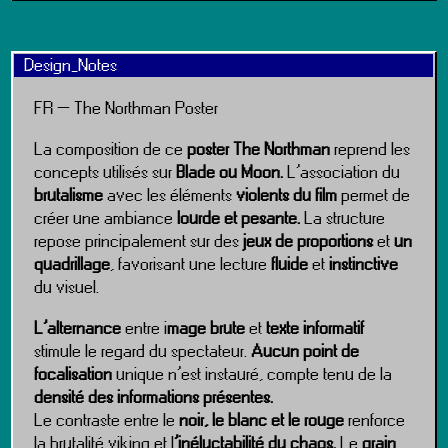
Design_Notes
FR – The Northman Poster
La composition de ce
poster The Northman
reprend les
concepts utilisés sur
Blade ou Moon.
L’association du
brutalisme
avec les éléments
violents du film
permet de
créer une ambiance
lourde et pesante.
La structure
repose principalement sur des
jeux de proportions
et
un
quadrillage
, favorisant une lecture
fluide
et
instinctive
du visuel.
L’alternance
entre i
mage brute
et
texte informatif
stimule le regard du spectateur.
Aucun point de
focalisation
unique n’est instauré, compte tenu de la
densité des informations présentes.
Le contraste entre le
noir, le blanc et le rouge
renforce
la brutalité viking et l
’inéluctabilité du chaos.
Le
grain