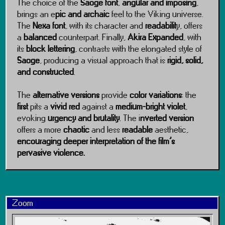
The choice of the
Saoge font
,
angular and imposing
,
brings an e
pic and archaic
feel to the Viking universe.
The
Nexa font
, with its character and
readabilit
y, offers
a
balanced
counterpart. Finally,
Akira Expanded
, with
its
block lettering
, contrasts with the elongated style of
Saoge
, producing a visual approach that is
rigid, solid,
and constructed
.
The
alternative versions
provide
color variations
: the
first
pits a
vivid red
against a
medium-bright violet
,
evoking
urgency and brutality
. The i
nverted version
offers a more
chaotic
and less
readable
aesthetic,
encouraging deeper interpretation of the film’s
pervasive violence.
Zoom