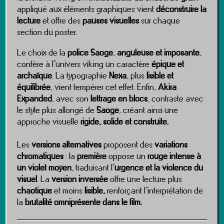
appliqué aux éléments graphiques vient
déconstruire la
lecture
et offre des
pauses visuelles
sur chaque
section du poster.
Le choix de la
police
Saoge
,
anguleuse et imposante
,
confère à l’univers viking un caractère
épique et
archaïque
. La typographie
Nexa
, plus
lisible et
équilibrée
, vient tempérer cet effet. Enfin,
Akira
Expanded
, avec son
lettrage en blocs
, contraste avec
le style plus allongé de
Saoge
, créant ainsi une
approche visuelle
rigide, solide et construite.
Les
versions alternatives
proposent des
variations
chromatiques
: la
première
oppose un
rouge intense à
un violet moyen
, traduisant l’
urgence et la violence du
visuel
. La
version inversée
offre une lecture plus
chaotique
et moins
lisible,
renforçant l’interprétation de
la
brutalité omniprésente dans le film.