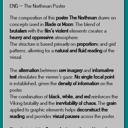
ENG – The Northman Poster
The composition of this
poster The Northman
draws on
concepts used in
Blade or Moon
. The blend of
brutalism
with the
film’s violent
elements creates a
heavy and oppressive
atmosphere.
The structure is based primarily on
proportion
s and grid
patterns, allowing for a
natural and fluid reading
of the
visual.
The
alternation
between
raw imagery
and
informative
text
stimulates the viewer’s gaze.
No single focal point
is established, given the
density of information
on the
poster.
The combination of
black, white, and red
reinforces the
Viking brutality and the
inevitability of chaos.
The
grain
applied to graphic elements helps
deconstruct the
reading
and provides
visual pauses
across the poster.