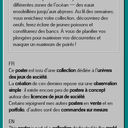
différentes zones de l’océan — des eaux
ensoleillées jusqu’aux abysses. Au fil des semaines,
vous enrichirez votre collection, découvrirez des
oeufs, ferez éclore de jeunes poissons et
constituerez des bancs. À vous de planifier vos
plongées pour maximiser vos découvertes et
marquer un maximum de points !
FR
Ce
poster
est issu d’une
collection
dédiée à l’
univers
des jeux de société
.
La
création
de ces derniers repose sur une
observation
simple
: il existe encore peu de
posters à concept
autour des
licences de jeux de société
.
Certains rejoignent mes autres
posters
en
vente
et en
portfolio
, d’autres sont des
commandes sur mesure
.
EN