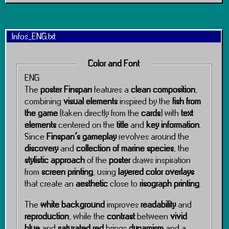
Infos_ENG.txt
Color and Font
ENG
The
poster Finspan
features a
clean composition
,
combining
visual elements
inspired by the
fish from
the game
(taken directly from the
cards
) with
text
elements
centered on the
title
and
key information
.
Since
Finspan’s gameplay
revolves around the
discovery
and
collection of marine species
, the
stylistic approach
of the
poster
draws inspiration
from
screen printing
, using
layered color overlays
that create an
aesthetic
close to
risograph printing
.
The
white background
improves
readability
and
reproduction
, while the
contrast
between
vivid
blue
and
saturated red
brings
dynamism
and a