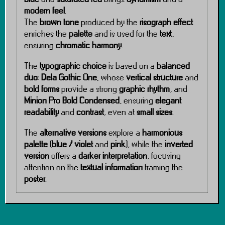
modern feel
.
The
brown tone
produced by the
risograph effect
enriches the
palette
and is used for the
text
,
ensuring
chromatic harmony
.
The
typographic choice
is based on a
balanced
duo
:
Dela Gothic One
, whose
vertical structure
and
bold forms
provide a strong
graphic rhythm
, and
Minion Pro Bold Condensed
, ensuring
elegant
readability
and
contrast
, even at
small sizes
.
The
alternative versions
explore a
harmonious
palette
(
blue / violet
and
pink
), while the
inverted
version
offers a
darker interpretation
, focusing
attention on the
textual information
framing the
poster
.