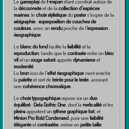
Le
gameplay
de
Finspan
étant construit autour de
la
découverte
et de la
collection d’espèces
marines
, le
choix stylistique
du
poster
s’inspire de la
sérigraphie
:
superposition de couches de
couleurs
, avec un
rendu
proche de l’
impression
risographique
.
Le
blanc du fond
facilite la
lisibilité
et la
reproduction
, tandis que le
contraste
entre un
bleu
vif
et un
rouge saturé
apporte
dynamisme
et
modernité
.
Le
brun
issu de l’
effet risographique
vient enrichir
la
palette
et sert de
teinte pour le texte
, assurant
une
cohérence chromatique
.
Le
choix typographique
repose sur un
duo
équilibré
:
Dela Gothic One
, dont la
verticalité
et les
pleins
apportent un
rythme graphique fort
, et
Minion Pro Bold Condensed
, pour une
lisibilité
élégante
et
contrastée
, même en
petite taille
.