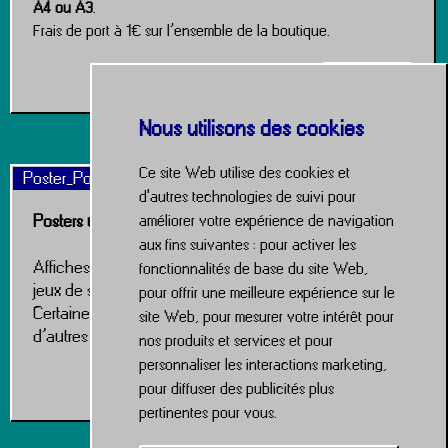
A4 ou A3
.
Frais de port à 1€ sur l’ensemble de la boutique.
Boutique
Nous utilisons des cookies
Ce site Web utilise des cookies et
Poster_Portfolio.link
d'autres technologies de suivi pour
Posters uniques — Sur mesure & en boutique
améliorer votre expérience de navigation
aux fins suivantes :
pour activer les
Affiches créées autour de films cultes, jeux vidéo ou
fonctionnalités de base du site Web
,
jeux de société.
pour offrir une meilleure expérience sur le
Certaines sont des commandes personnalisées,
site Web
,
pour mesurer votre intérêt pour
d’autres seront prochainement disponibles à la vente.
nos produits et services et pour
personnaliser les interactions marketing
,
Portfolio Posters
pour diffuser des publicités plus
pertinentes pour vous
.