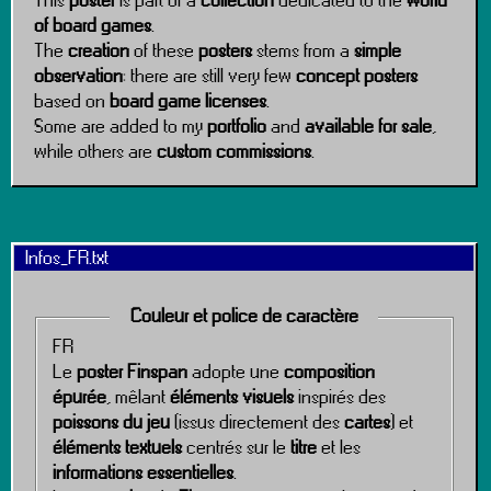
This
poster
is part of a
collection
dedicated to the
world
of board games
.
The
creation
of these
posters
stems from a
simple
observation
: there are still very few
concept posters
based on
board game licenses
.
Some are added to my
portfolio
and
available for sale
,
while others are
custom commissions
.
Infos_FR.txt
Couleur et police de caractère
FR
Le
poster Finspan
adopte une
composition
épurée
, mêlant
éléments visuels
inspirés des
poissons du jeu
(issus directement des
cartes
) et
éléments textuels
centrés sur le
titre
et les
informations essentielles
.