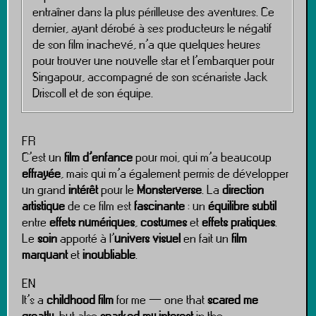
entraîner dans la plus périlleuse des aventures. Ce
dernier, ayant dérobé à ses producteurs le négatif
de son film inachevé, n’a que quelques heures
pour trouver une nouvelle star et l’embarquer pour
Singapour, accompagné de son scénariste Jack
Driscoll et de son équipe.
FR
C’est un
film d’enfance
pour moi, qui m’a beaucoup
effrayée
, mais qui m’a également permis de développer
un grand
intérêt
pour le
Monsterverse
. La
direction
artistique
de ce film est
fascinante
: un
équilibre subtil
entre
effets numériques
,
costumes
et
effets pratiques
.
Le
soin
apporté à l’
univers visuel
en fait un
film
marquant
et
inoubliable
.
EN
It’s a
childhood film
for me — one that
scared me