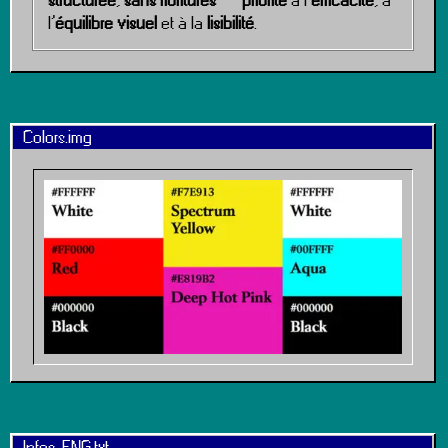
structurée
,
sans fioritures
—
priorité
à l’
efficacité
, à
l’
équilibre visuel
et à la
lisibilité
.
Colors.img
Infos_ENG.txt