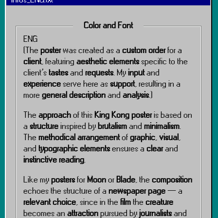
Color and Font
ENG
(The
poster
was created as a
custom order
for a
client
, featuring
aesthetic elements
specific to the
client’s
tastes
and
requests
. My
input
and
experience
serve here as
support
, resulting in a
more
general description
and
analysis
.)
The
approach
of this
King Kong poster
is based on
a
structure
inspired by
brutalism
and
minimalism
.
The
methodical arrangement
of
graphic
,
visual
,
and
typographic elements
ensures a
clear
and
instinctive reading
.
Like my
posters
for
Moon
or
Blade
, the
composition
echoes the structure of a
newspaper page
— a
relevant choice
, since in the
film
the
creature
becomes an
attraction
pursued by
journalists
and