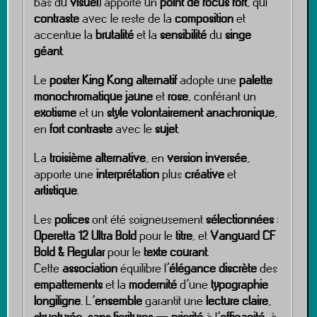
bas du
visuel
) apporte un
point de focus fort
, qui
contraste
avec le reste de la
composition
et
accentue la
brutalité
et la
sensibilité
du
singe
géant
.
Le
poster King Kong alternatif
adopte une
palette
monochromatique
jaune
et
rose
, conférant un
exotisme
et un
style volontairement anachronique
,
en
fort contraste
avec le
sujet
.
La
troisième alternative
, en
version inversée
,
apporte une
interprétation
plus
créative
et
artistique
.
Les
polices
ont été soigneusement
sélectionnées
:
Operetta 12 Ultra Bold
pour le
titre
, et
Vanguard CF
Bold & Regular
pour le
texte courant
.
Cette
association
équilibre l’
élégance discrète
des
empattements
et la
modernité
d’une
typographie
longiligne
. L’
ensemble
garantit une
lecture claire
,