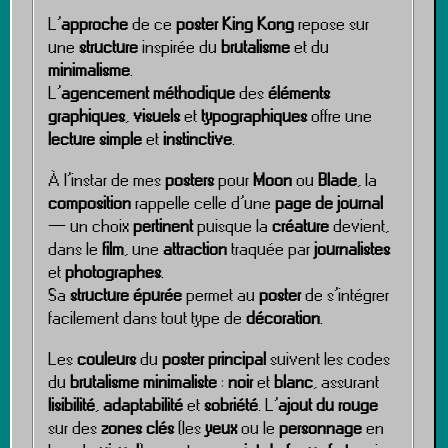
L’
approche
de ce
poster King Kong
repose sur
une
structure
inspirée du
brutalisme
et du
minimalisme
.
L’
agencement méthodique
des
éléments
graphiques
,
visuels
et
typographiques
offre une
lecture simple
et
instinctive
.
À l’instar de mes
posters
pour
Moon
ou
Blade
, la
composition
rappelle celle d’une
page de journal
— un choix
pertinent
puisque la
créature
devient,
dans le
film
, une
attraction
traquée par
journalistes
et
photographes
.
Sa
structure épurée
permet au
poster
de s’intégrer
facilement dans tout type de
décoration
.
Les
couleurs
du
poster principal
suivent les codes
du
brutalisme minimaliste
:
noir
et
blanc
, assurant
lisibilité
,
adaptabilité
et
sobriété
. L’
ajout du rouge
sur des
zones clés
(les
yeux
ou le
personnage
en