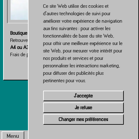
Ce site Web utilise des cookies et
d'autres technologies de suivi pour
améliorer votre expérience de navigation
aux fins suivantes :
pour activer les
Boutique de posters
fonctionnalités de base du site Web
,
Retrouvez ce poster dans la boutique, disponible en version
pour offrir une meilleure expérience sur le
A4 ou A3
.
site Web
,
pour mesurer votre intérêt pour
Frais de port à 1€ sur l’ensemble de la boutique.
nos produits et services et pour
personnaliser les interactions marketing
,
Boutique
pour diffuser des publicités plus
pertinentes pour vous
.
J'accepte
Je refuse
Changer mes préférences
Menu
11:22 PM
Mentions légales & RGPD
·
By
Leauny