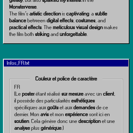
greatly
, but also
sparked my interest
in the
Monsterverse
.
The film’s
artistic direction
is
captivating
: a
subtle
balance
between
digital effects
,
costumes
, and
practical effects
. The
meticulous visual design
makes
the film both
striking
and
unforgettable
.
Infos_FR.txt
Couleur et police de caractère
FR
(Le
poster
étant réalisé
sur mesure
avec un
client
,
il possède des particularités
esthétiques
spécifiques aux
goûts
et aux
demandes
de ce
dernier. Mon
avis
et mon
expérience
sont ici en
soutien
. Cela génère donc une
description
et une
analyse
plus
générique
.)