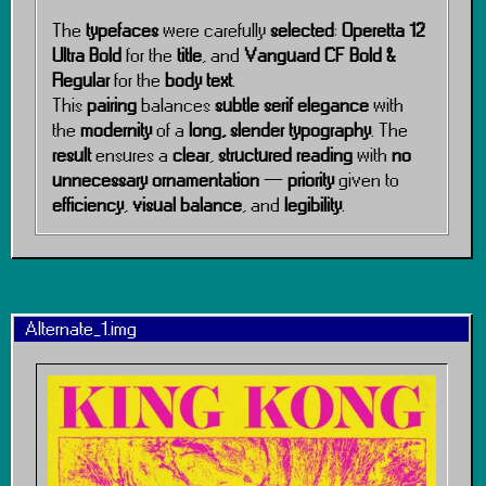
The
typefaces
were carefully
selected
:
Operetta 12
Ultra Bold
for the
title
, and
Vanguard CF Bold &
Regular
for the
body text
.
This
pairing
balances
subtle serif elegance
with
the
modernity
of a
long, slender typography
. The
result
ensures a
clear
,
structured reading
with
no
unnecessary ornamentation
—
priority
given to
efficiency
,
visual balance
, and
legibility
.
Alternate_1.img