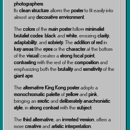
photographers
.
Its
clean structure
allows the
poster
to fit easily into
almost any
decorative environment
.
The
colors
of the
main poster
follow
minimalist
brutalist codes
:
black
and
white
, ensuring
clarity
,
adaptability
, and
sobriety
. The
addition of red
in
key areas
(the
eyes
or the
character
at the bottom
of the
visual
) creates a
strong focal point
,
contrasting
with the rest of the
composition
and
emphasizing both the
brutality
and
sensitivity
of the
giant ape
.
The
alternative King Kong poster
adopts a
monochromatic palette
of
yellow
and
pink
,
bringing an
exotic
and
deliberately anachronistic
style
, in
strong contrast
with the
subject
.
The
third alternative
, an
inverted version
, offers a
more
creative
and
artistic interpretation
.