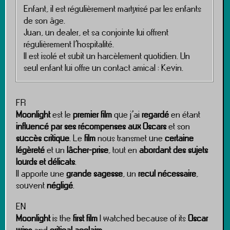
Enfant, il est régulièrement martyrisé par les enfants
de son âge.
Juan, un dealer, et sa conjointe lui offrent
régulièrement l’hospitalité.
Il est isolé et subit un harcèlement quotidien. Un
seul enfant lui offre un contact amical : Kevin.
FR
Moonlight
est le
premier film
que j’ai
regardé
en étant
influencé par ses récompenses aux Oscars
et son
succès critique
. Le
film
nous transmet une
certaine
légèreté
et un
lâcher-prise
, tout en
abordant des sujets
lourds et délicats
.
Il apporte une
grande sagesse
, un
recul nécessaire
,
souvent
négligé
.
EN
Moonlight
is the
first film
I watched because of its
Oscar