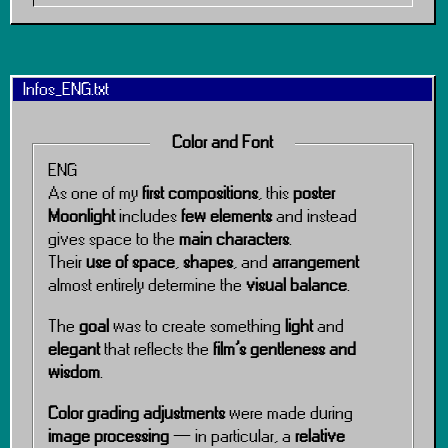
Infos_ENG.txt
Color and Font
ENG
As one of my
first compositions
, this
poster
Moonlight
includes
few elements
and instead
gives space to the
main characters
.
Their
use of space
,
shapes
, and
arrangement
almost entirely determine the
visual balance
.
The
goal
was to create something
light
and
elegant
that reflects the
film’s gentleness and
wisdom
.
Color grading adjustments
were made during
image processing
— in particular, a
relative