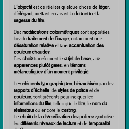
L’
objectif
est de réaliser quelque chose de
léger
,
d’
élégant
, mettant en avant la
douceur
et la
sagesse du film
.
Des
modifications colorimétriques
sont apportées
lors du
traitement de l’image
, notamment une
désaturation relative
et une
accentuation des
couleurs chaudes
.
Ces
choix
transforment le
sujet de base
, aux
apparences plutôt gaies
, en
témoins
mélancoliques d’un moment privilégié
.
Les
éléments typographiques
,
hiérarchisés
par des
rapports d’échelle
, de
styles de police
et de
couleurs
, sont présents pour indiquer les
informations du film
, telles que le
titre
, le
nom du
réalisateur
ou encore le
casting
.
Le
choix de la diversification des polices
symbolise
les
différents niveaux de lecture
et de
temporalité