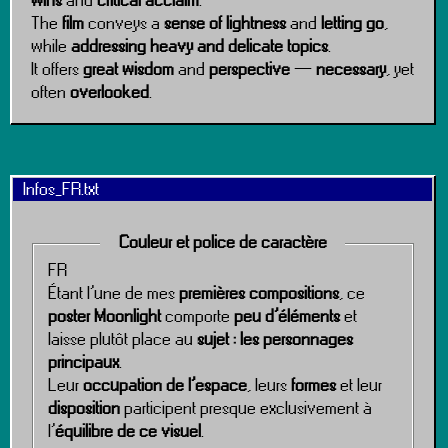
wins
and
critical acclaim
.
The
film
conveys a
sense of lightness
and
letting go
,
while
addressing heavy and delicate topics
.
It offers
great wisdom
and
perspective
—
necessary
, yet
often
overlooked
.
Infos_FR.txt
Couleur et police de caractère
FR
Étant l’une de mes
premières compositions
, ce
poster Moonlight
comporte
peu d’éléments
et
laisse plutôt place au
sujet : les personnages
principaux
.
Leur
occupation de l’espace
, leurs
formes
et leur
disposition
participent presque exclusivement à
l’
équilibre de ce visuel
.