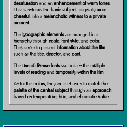
desaturation
and an
enhancement of warm tones
.
This transforms the
basic subject
, originally
more
cheerful
, into a
melancholic witness to a private
moment
.
The
typographic elements
are arranged in a
hierarchy
through
scale
,
font style
, and
color
.
They serve to present
information about the film
,
such as the
title
,
director
, and
cast
.
The
use of diverse fonts
symbolizes the
multiple
levels of reading
and
temporality within the film
.
As for the
colors
, they were chosen to
match the
palette of the central subject
through an
approach
based on temperature, hue, and chromatic value
.