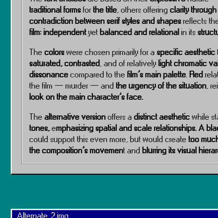
traditional forms
for
the title
, others offering
clarity through 
contradiction between serif styles and shapes
reflects t
film: independent
yet
balanced and relational
in its
struct
The
colors
were chosen primarily for a
specific aesthetic
saturated, contrasted
, and of relatively
light chromatic va
dissonance
compared to the
film’s main palette
.
Red
rela
the film — murder — and
the urgency of the situation
, r
look on the main character’s face.
The
alternative version
offers a
distinct aesthetic
while st
tones,
e
mphasizing spatial and scale relationships.
A bla
could support this even more, but would create
too much
the composition’s movemen
t and
blurring its visual hiera
Alternate_2.img