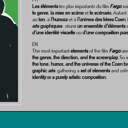
Les éléments
les plus importants du film
Fargo
so
le genre
,
la mise en scène
et
le scénario.
Autant
au
ton
, à
l’humour
et à
l’univers des frères Coen.
arts graphiques
: réunir
un ensemble d’éléments
e
d’une identité visuelle
ou
d’une composition pure
EN
The most important
elements
of the film
Fargo
ar
the genre, the direction, and the screenplay.
So 
the tone
,
humor, and the universe of the Coen br
graphic arts
: gathering a
set of elements
and sol
identity or a purely artistic composition.