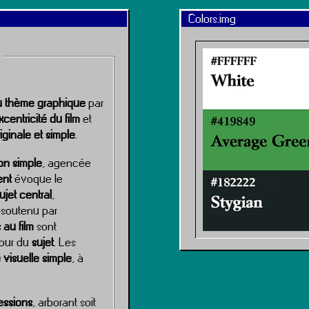
Colors.img
u thème graphique
par
excentricité du film
et
iginale et simple
.
on simple
, agencée
nt
évoque le
ujet central
,
 soutenu par
 au film
sont
tour du
sujet
. Les
 visuelle simple
, à
essions
, arborant soit