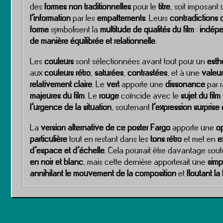
des
formes non traditionnelles
pour le
titre
, soit imposant
l’information
par les
empattements
. Leurs
contradictions
forme
symbolisent la
multitude de qualités du film
:
indép
de manière équilibrée et relationnelle
.
Les
couleurs
sont sélectionnées avant tout pour un
esth
aux
couleurs rétro
,
saturées
,
contrastées
, et à une
valeu
relativement claire
. Le
vert
apporte une
dissonance
par 
majeures du film
. Le
rouge
coïncide avec le
sujet du fil
l’urgence de la situation
, soutenant
l’expression surprise 
La
version alternative de ce poster Fargo
apporte une
op
particulière
tout en restant dans les
tons rétro
et met en
e
d’espace et d’échelle
. Cela pourrait être davantage so
en noir et blanc
, mais cette dernière apporterait une
simp
annihilant le mouvement de la composition
et
floutant la