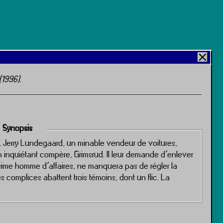
(1996).
Synopsis
r, Jerry Lundegaard, un minable vendeur de voitures,
on inquiétant compère, Grimsrud. Il leur demande d’enlever
sime homme d’affaires, ne manquera pas de régler la
complices abattent trois témoins, dont un flic. La