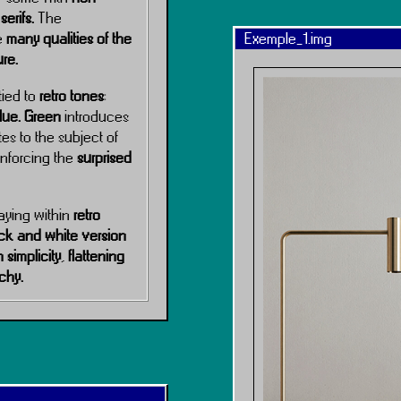
serifs.
The
he
many qualities of the
Exemple_1.img
ure.
tied to
retro tones
:
lue. Green
introduces
tes to the subject of
einforcing the
surprised
aying within
retro
ck and white version
 simplicity
,
flattening
rchy.