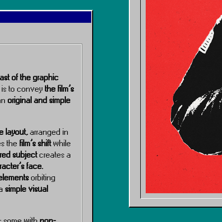
ast of the graphic
 is to convey
the film’s
an
original and simple
e layout,
arranged in
s the
film’s shift
while
ered subject
creates a
acter’s face.
elements
orbiting
 a
simple visual
— some with
non-