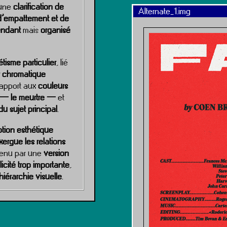
 une
clarification de
Alternate_1.img
 d’empattement et de
endant
mais
organisé
étisme particulier
, lié
r chromatique
rapport aux
couleurs
m — le meurtre —
et
du sujet principal
.
tion esthétique
xergue les relations
utenu par une
version
licité trop importante
,
 hiérarchie visuelle
.