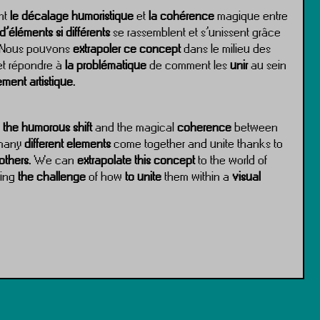
nt
le décalage humoristique
et
la cohérence
magique entre
d’éléments si différents
se rassemblent et s’unissent grâce
Nous pouvons
extrapoler ce concept
dans le milieu des
t répondre à
la problématique
de comment les
unir
au sein
ment artistique.
e
the humorous shift
and the magical
coherence
between
many
different elements
come together and unite thanks to
others.
We can
extrapolate
this concept
to the world of
ving
the challenge
of how
to unite
them within a
visual