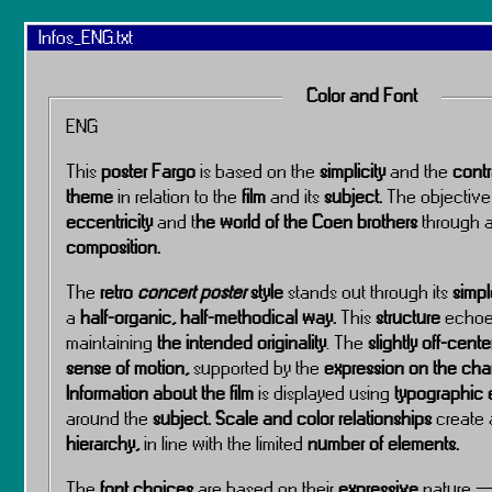
Infos_ENG.txt
Color and Font
ENG
This
poster Fargo
is based on the
simplicity
and the
contr
theme
in relation to the
film
and its
subject.
The objective
eccentricity
and t
he world of the Coen brothers
through 
composition.
The
retro
concert poster
style
stands out through its
simpl
a
half-organic, half-methodical way.
This
structure
echoe
maintaining
the intended originality
. The
slightly
off-cent
sense of motion,
supported by the
expression on the char
Information about the film
is displayed using
typographic 
around the
subject.
Scale and color relationships
create
hierarchy,
in line with the limited
number of elements.
The
font choices
are based on their
expressive
nature 